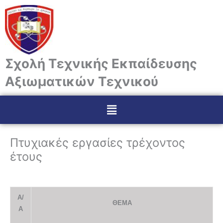
Μετάβαση
στο
περιεχόμενο
Σχολή Τεχνικής Εκπαίδευσης
Αξιωματικών Τεχνικού
Menu
Πτυχιακές εργασίες τρέχοντος
έτους
Α/
ΘΕΜΑ
Α