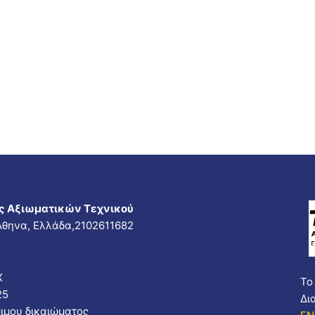
ς Αξιωματικών Τεχνικού
 Άθηνα, Ελλάδα,2102611682
Χ
Το
25
Δι
ιμου δικαιώματος